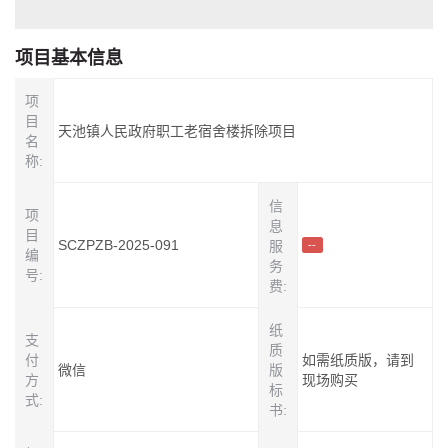
项目基本信息
项
目
天池镇人民政府职工老宿舍楼拆除项目
名
称:
信
项
息
目
SCZPZB-2025-091
服
--
编
务
号:
费:
纸
支
质
付
如需纸质版，请到
微信
版
方
现场购买
标
式:
书: