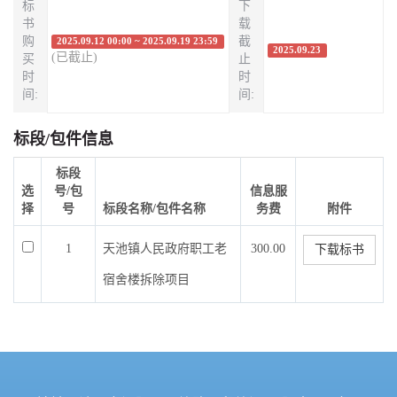
标
下
书
载
购
截
2025.09.12 00:00 ~ 2025.09.19 23:59
2025.09.23
(已截止)
买
止
时
时
间:
间:
标段/包件信息
标段
选
号/包
信息服
择
号
标段名称/包件名称
务费
附件
1
天池镇人民政府职工老
300.00
下载标书
宿舍楼拆除项目