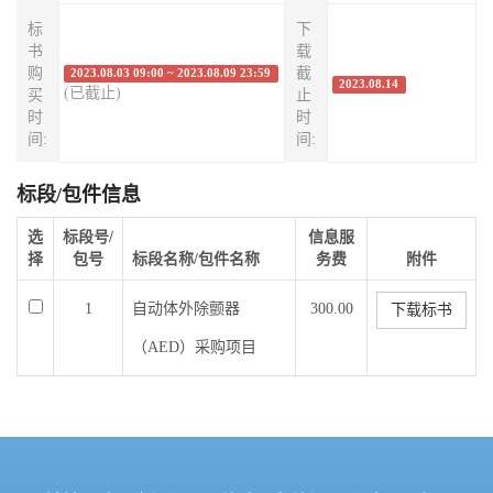
标
下
书
载
购
截
2023.08.03 09:00 ~ 2023.08.09 23:59
2023.08.14
(已截止)
买
止
时
时
间:
间:
标段/包件信息
选
标段号/
信息服
择
包号
标段名称/包件名称
务费
附件
1
自动体外除颤器
300.00
下载标书
（AED）采购项目