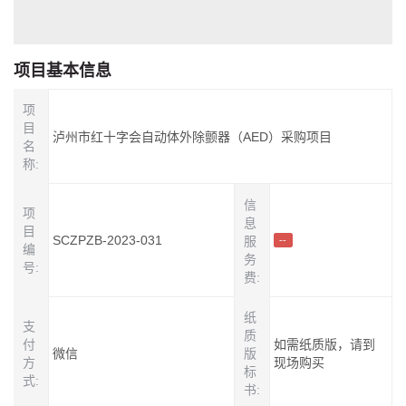
项目基本信息
项
目
泸州市红十字会自动体外除颤器（AED）采购项目
名
称:
信
项
息
目
SCZPZB-2023-031
服
--
编
务
号:
费:
纸
支
质
付
如需纸质版，请到
微信
版
方
现场购买
标
式:
书: