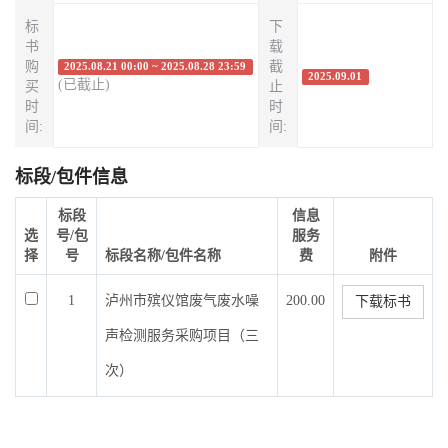
标
下
书
载
购
截
2025.08.21 00:00 ~ 2025.08.28 23:59
2025.09.01
(已截止)
买
止
时
时
间:
间:
标段/包件信息
标段
信息
选
号/包
服务
择
号
标段名称/包件名称
费
附件
1
泸州市殡仪馆废气废水噪
200.00
下载标书
声检测服务采购项目（三
次）