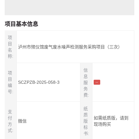
项目基本信息
项
目
泸州市殡仪馆废气废水噪声检测服务采购项目（三次）
名
称:
信
项
息
目
SCZPZB-2025-058-3
服
--
编
务
号:
费:
纸
支
质
付
如需纸质版，请到
微信
版
方
现场购买
标
式:
书: