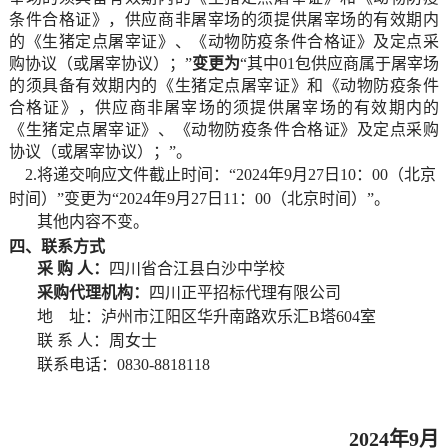
条件合格证》，供应商非屠宰场的须提供屠宰场的有效期内
的《生猪定点屠宰证》、《动物防疫条件合格证》及定点采
购协议（或屠宰协议）；
”
变更为
“
其中
0
1
包供应商属于屠宰场
的须具备有效期内的《生猪定点屠宰证》和《动物防疫条件
合格证》，供应商非屠宰场的须提供屠宰场的有效期内的
《生猪定点屠宰证》、《动物防疫条件合格证》及定点采购
协议（或屠宰协议）；
”
。
2.
将
递交响应文件截止时间：
“
2024年9月27日10：00（北京
时间）
”
变更为
“
2024年9月27日11：00（北京时间）
”。
其他内容
不变
。
四
、联系方式
采
购
人：
四川省合江县白沙中学校
采购代理机构：
四川正平招标代理有限公司
地
址：
泸州市江阳区华升南路欢乐汇
B塔604室
联
系
人：
周女士
联系电话：
0830-8818118
2024年
9
月