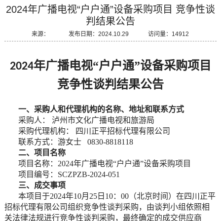
2024年广播电视“户户通”设备采购项目 竞争性谈
判结果公告
来源： 发布日期：2024.10.29 访问量：14912
年广播电视“户户通”设备采购项目
2024
竞争性谈判
结果公告
一、采购
人和
代理机构的名称、地址和联系方式
采购人：
泸州市文化广播电视和旅游局
采购代理机构：
四川正平招标代理有限公司
联系
方式
：
游女士
0830-8818118
二、项目名称
项目名称：
2024年广播电视“户户通”设备采购项目
项目编号：
SCZPZB-2024-051
三、成交事项
本项目
于
202
4
年
10
月
25
日
10：00
（
北京时间）在
四川正平
招标代理有限公司
组织
竞争性谈判采购
，由
谈判
小组依照相
关
法律法规
进行
竞争性谈判采购
，最终确定的成交供应商