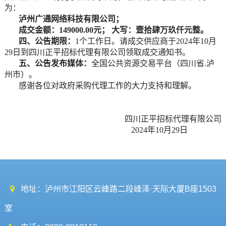
为：
泸州广通网络科技有限公司
；
成交金额：
149000.00元
；
大写：壹拾肆万玖仟元整。
四
、公告期限：
1
个工作日。请成交供应商于
20
24
年
10
月
29
日
到
四川正平招标代理有限公司
领取
成交
通知书。
五
、公告发布媒体：
全国公共资源交易平台（四川省
.泸
州市）
。
感谢各位对政府采购代理工作的大力支持和理解。
四川正平招标代理有限公司
20
24
年
10
月
29
日
地址：泸州市江阳区云峰路二段峰泽·天际大厦B座1503
室