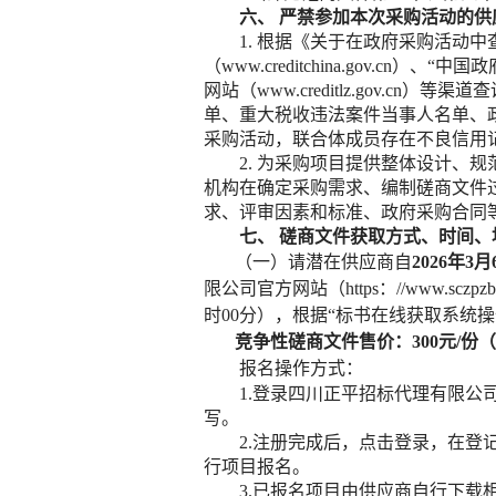
六、
严禁参加本次采购活动的供
1. 根据《关于在政府采购活动中
（www.creditchina.gov.cn）
网站（www.creditlz.gov
单、重大税收违法案件当事人名单、
采购活动，联合体成员存在不良信用
2. 为采购项目提供整体设计
机构在确定采购需求、编制磋商文件
求、评审因素和标准、政府采购合同
七、
磋商文件获取方式、时间、
（一）
请潜在供应商自
2026年
3
月
限公司
官方网站（
https
：
//www.sczpz
时00分），根据“标书在线获取系统
竞争性磋商文件售价：
300
元
/份
报名操作方式：
1.登录四川正平招标代理有限公
写。
2.注册完成后，点击登录，在登
行项目报名。
3.已报名项目由供应商自行下载