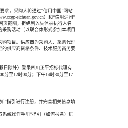
的要求，采购人将通过“信用中国”网站
w.ccgp-sichuan.gov.cn
）和
“信用泸州”
录结果网页截图，拒绝列入失信被执行人名
的采购活动（以联合体形式参加本项目
本采购项目。供应商为采购人、采购代理
定的供应商资格条件、技术服务商务要
假日除外）登录
四川正平招标代理有
时00分至12时00分；下午1
4
时
30分至17
须知”指引进行注册，并完善相关信息填
取系统操作手册
”指引（如何报名）进