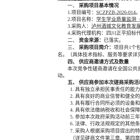
一、
采购项目基本情况
1.
项目编号：
SCZPZB-2026-014
2.
项目名称：
学生学业质量监测
3.
采购人：
泸州酒城文化教育发
4.
采购代理机构：四川正平招标
二、
资金来源
：
已落实
。
三、
采购项目简介：
项
目共
1个
名
。
（具体
技术指标、服务等要求详
四、
供应商邀请方式及数量
本次竞争性磋商邀请在
全国公共
动。
五、
供应商参加本次磋商采购活
1.
具有独立承担民事责任的能力
2.
具有良好的商业信誉和健全的
3.
具有履行合同所必须的设备和
4.
具有依法缴纳税收和社会保障
5.
参加本次政府采购活动前三年
6.
法律、行政法规规定的其他条
7.
采购人根据采购项目提出的特
（详见磋商文件第三章、第四章