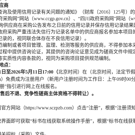
应商
查询及使用信用记录有关问题的通知》（财库〔2016〕125号）
、“中国政府采购网”网站（www.ccgp.gov.cn）、“四川政府采购网”网站（
ww
.cn）等渠道查询供应商在采购公告发布之日前的信用记录并保存信用记
政府采购严重违法失信行为记录名单中的供应商报名参加本项目
记录的，视同联合体存在不良信用记录）。
、规范编制或者项目管理、监理、检测等服务的供应商，不得参加
过程中提供咨询论证，其提供的咨询论证意见成为磋商文件中规
等实质性内容条款的，视同为采购项目提供规范编制。
地点：
1
日至
2026年
5
月
1
1
日
17:00
（
北京时间）
在（北京时间，法定节
m
）免费成为注册用户（新用户注册时间为工作日：上午
09时00
册”指引进行网上在线报名。
份（售后不退、竞争性磋商主体资格不得转让）。
司官方网站（
https://www.sczpzb.com
）点击
“注册”，根据“注册
记界面即可获取“
标书在线获取系统操作手册
”，根据“
标书在线获
相关招标（采购）文件。