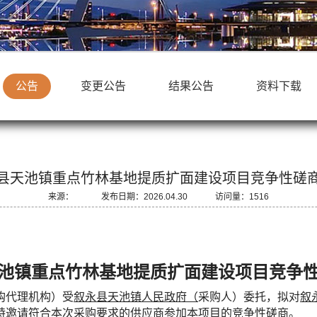
公告
变更公告
结果公告
资料下载
县天池镇重点竹林基地提质扩面建设项目竞争性磋
来源： 发布日期：2026.04.30 访问量：1516
池镇重点竹林基地提质扩面建设项目
竞争
购代理机构）受
叙永县天池镇人民政府
（
采购人）
委托，拟对
叙
特
邀请符合本次采购要求的供应商参加本项目的
竞争性磋商
。