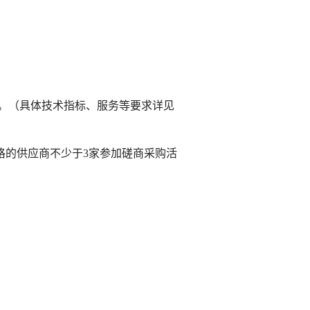
。
（具体
技术指标、服务等要求详
见
格的供应商不少于
3家参加磋商采购活