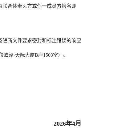
由联合体牵头方或任一成员方报名即
按磋商文件要求密封
和标注错误的响应
段峰泽
·天际大厦B座1503室
）
。
2026年4月