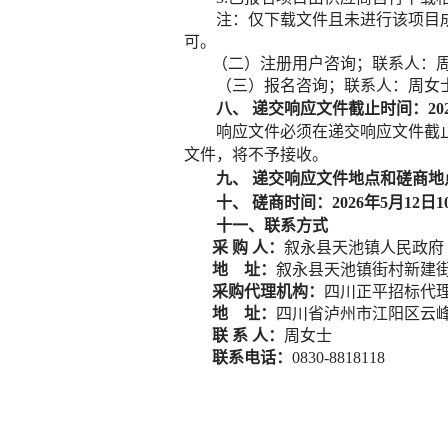
注：仅下载文件且未进行该项目
可。
（二）注册用户咨询；联系人：
（三）报名咨询；联系人：周女
八、
递交响应文件
截止时间：
20
响应文件必须在递交响应文件截
文件，将
不予接收
。
九、
递交响应文件地点和磋商地
十、
磋商时间：
2026年
5
月
12
日
1
十一、联系方式
采
购
人：
叙永县天池镇人民政府
地
址：
叙永县天池镇街村新建
采购代理机构：
四川正平招标代
地
址：
四川省泸州市江阳区云
联
系
人：
周女士
联系电话：
0830-8818118