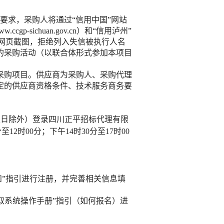
的要求，采购人将通过“信用中国”网站
w.ccgp-sichuan.gov.cn
）和
“信用泸州”
录结果网页截图，拒绝列入失信被执行人名
的采购活动（以联合体形式参加本项目
本采购项目。供应商为采购人、采购代理
定的供应商资格条件、技术服务商务要
假日除外）登录
四川正平招标代理有限
分至12时00分；下午1
4
时
30分至17时00
须知”指引进行注册，并完善相关信息填
取系统操作手册
”指引（如何报名）进