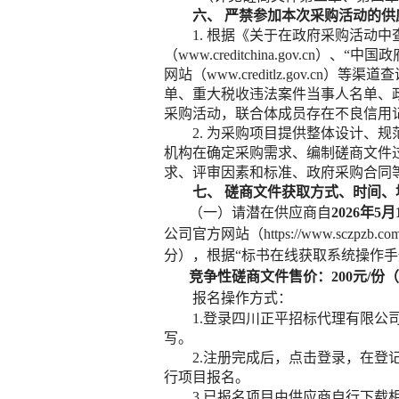
六、
严禁参加本次采购活动的供
1. 根据《关于在政府采购活动中
（www.creditchina.gov.cn）
网站（www.creditlz.gov
单、重大税收违法案件当事人名单、
采购活动，联合体成员存在不良信用
2. 为采购项目提供整体设计
机构在确定采购需求、编制磋商文件
求、评审因素和标准、政府采购合同
七、
磋商文件获取方式、时间、
（一）
请潜在供应商自
2026年
5
月
公司
官方网站（
https://www.sczpzb.co
分），根据“标书在线获取系统操作手
竞争性磋商文件售价：
20
0元/
报名操作方式：
1.登录四川正平招标代理有限公
写。
2.注册完成后，点击登录，在登
行项目报名。
3.已报名项目由供应商自行下载