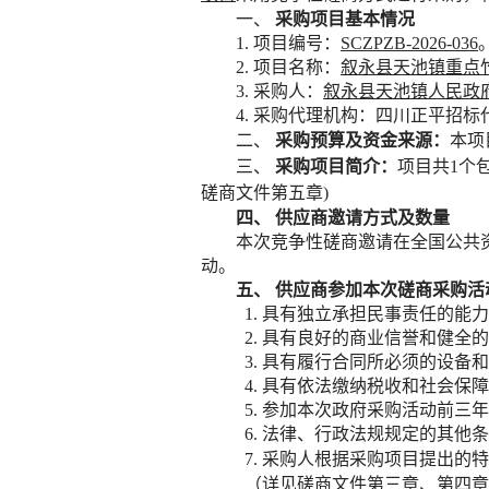
一、
采购项目基本情况
1.
项目编号：
SCZPZB-2026-036
2.
项目名称：
叙永县天池镇重点
3.
采购人：
叙永县天池镇人民政
4.
采购代理机构：四川正平招标
二、
采购预算
及资金来源
：
本项
三、
采购项目简介：
项目共
1个
磋商文件第五章
)
四、
供应商邀请方式及数量
本次竞争性磋商邀请在
全国公共
动。
五、
供应商参加本次磋商采购活
1.
具有独立承担民事责任的能力
2.
具有良好的商业信誉和健全的
3.
具有履行合同所必须的设备和
4.
具有依法缴纳税收和社会保障
5.
参加本次政府采购活动前三年
6.
法律、行政法规规定的其他条
7. 采购人根据采购项目提出的
（详见磋商文件第三章、第四章