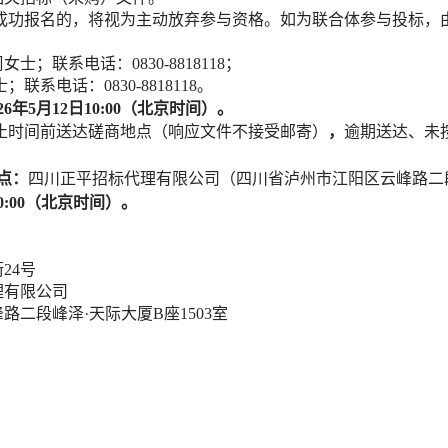
成功报名的，将视为主动放弃参与资格。如为联合体参与投标，
周女士；联系电话：
0830-8818118
；
士；联系电话：
0830-8818118
。
26年
5
月
12
日
10:00
（北京时间）。
止时间前送达磋商地点（响应文件不接受邮寄）
，
逾期送达、
未
点：
四川正平招标代理有限公司（
四川省泸州市江阳区云峰路二
0:00
（北京时间）
。
街
24号
理有限公司
峰路二段峰泽
·天际大厦B座1503室