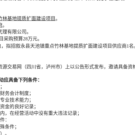
。
竹林基地提质扩面建设项目
。
府
。
代理有限公司。
目
采购预算
28万元
。
包
，拟招叙永县天池镇重点竹林基地提质扩面建设项目供应商
1名
资源交易网（四川省，泸州市）
上以公告形式发布，邀请具备资
动应具备下列条件：
；
财务会计制度；
专业技术能力；
资金的良好记录；
内，在经营活动中没有重大违法记录；
件
：
特殊条件
；
）。